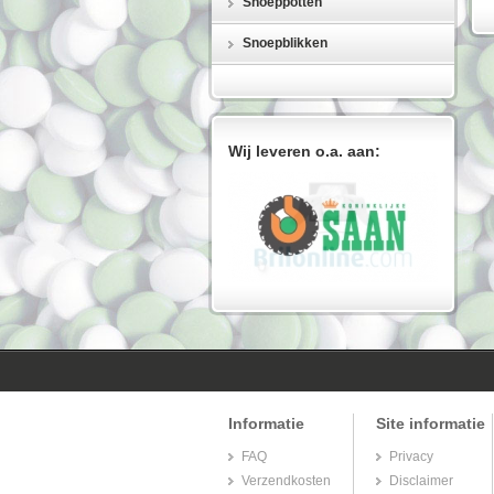
Snoeppotten
Snoepblikken
Wij leveren o.a. aan:
Informatie
Site informatie
FAQ
Privacy
Verzendkosten
Disclaimer