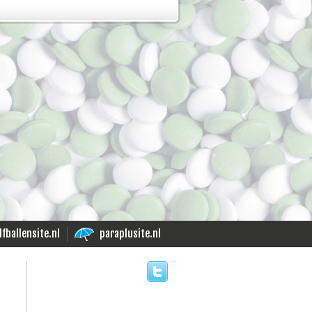
lfballensite.nl
paraplusite.nl