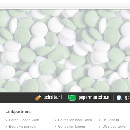
usbsite.nl
pepermuntsite.nl
go
Linkpartners
Paraplu bedrukken
Golfballen bedrukken
USBsite.nl
Bedrukte paraplu
Golfballen kopen
USB bedrukken